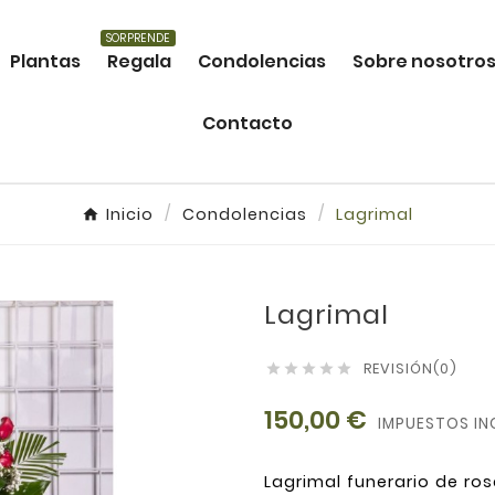
SORPRENDE
Plantas
Regala
Condolencias
Sobre nosotro
Contacto
Inicio
Condolencias
Lagrimal
Lagrimal
REVISIÓN(0)





150,00 €
IMPUESTOS IN
Lagrimal funerario de ros