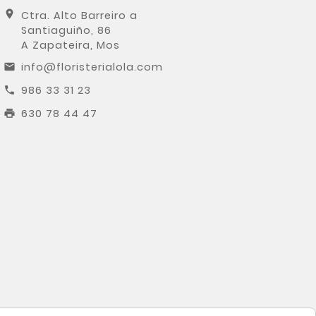
location_on
Ctra. Alto Barreiro a
Santiaguiño, 86
A Zapateira, Mos
info@floristerialola.com
email
986 33 31 23
call
630 78 44 47
print