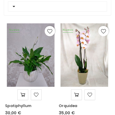

Nuevo
Nuevo
favorite_border
favorite_border
Spatiphyllum
Orquidea
30,00 €
35,00 €