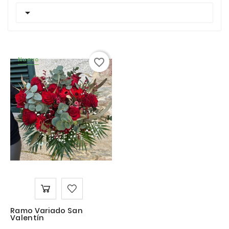

Nuevo
favorite_border
Ramo Variado San
Valentín